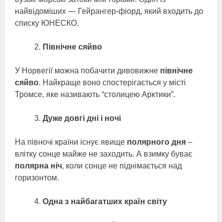
найвідоміших — Гейрангер-фіорд, який входить до
списку ЮНЕСКО.
Північне сяйво
У Норвегії можна побачити дивовижне
північне
сяйво
. Найкраще воно спостерігається у місті
Тромсе, яке називають “столицею Арктики”.
Дуже довгі дні і ночі
На півночі країни існує явище
полярного дня
–
влітку сонце майже не заходить. А взимку буває
полярна ніч
, коли сонце не піднімається над
горизонтом.
Одна з найбагатших країн світу