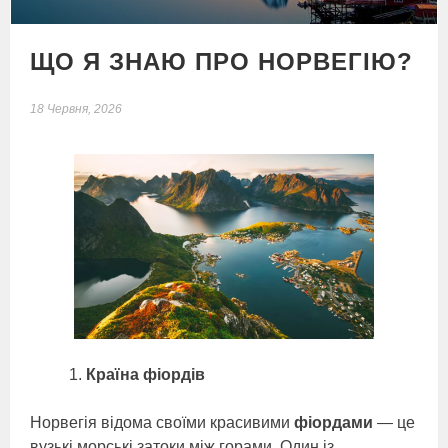
ЩО Я ЗНАЮ ПРО НОРВЕГІЮ?
18 Червня, 2026
Країна фіордів
Норвегія відома своїми красивими
фіордами
— це
вузькі морські затоки між горами. Один із