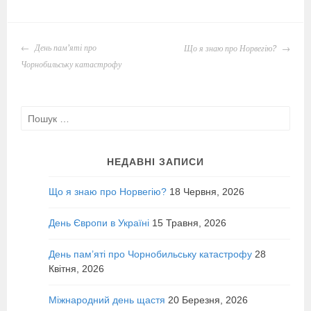
POST
День пам’яті про
Що я знаю про Норвегію?
NAVIGATION
Чорнобильську катастрофу
Пошук:
НЕДАВНІ ЗАПИСИ
Що я знаю про Норвегію?
18 Червня, 2026
День Європи в Україні
15 Травня, 2026
День пам’яті про Чорнобильську катастрофу
28
Квітня, 2026
Міжнародний день щастя
20 Березня, 2026