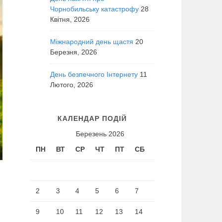
Чорнобильську катастрофу
28
Квітня, 2026
Міжнародний день щастя
20
Березня, 2026
День безпечного Інтернету
11
Лютого, 2026
КАЛЕНДАР ПОДІЙ
Березень 2026
ПН
ВТ
СР
ЧТ
ПТ
СБ
НД
1
2
3
4
5
6
7
8
9
10
11
12
13
14
15