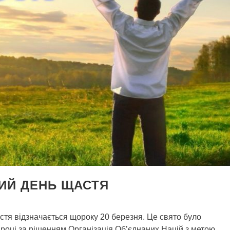
ИЙ ДЕНЬ ЩАСТЯ
тя відзначається щороку 20 березня. Це свято було
 році за рішенням Організація Об’єднаних Націй з метою